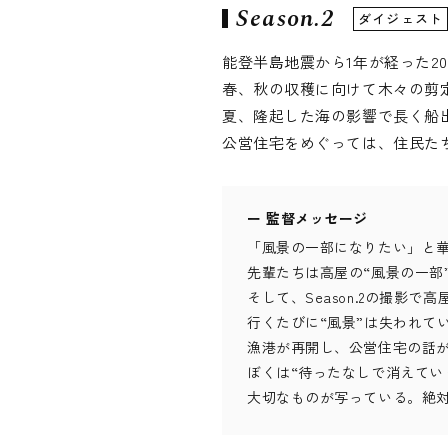
Season.2
ダイジェスト
能登半島地震から1年が経った2
春、秋の収穫に向けて木々の剪
夏、隆起した海の影響で長く船
公営住宅をめぐっては、住民た
ー 監督メッセージ
「風景の一部になりたい」と
先輩たちは高屋の“風景の一部
そして、Season.2の撮影
行くたびに“風景”は失われて
漁港が再開し、公営住宅の話
ぼくは“待ったなしで消えてい
大切なものが写っている。絶