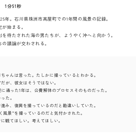
1分51秒
025年。石川県珠洲市高屋町での1年間の風景の記録。
定が始まる。
出を待たされた海の男たちが、ようやく沖へと向かう。
ちの議論が交わされる。
華ちゃんは言った。たしかに撮っているとわかる。
”だが、彼女はそうではない。
で高屋に通った1年は、公費解体のプロセスそのものだった。
いった。
が進み、復興を撮っているのだと勘違いしていた。
く風景”を撮っているのだと気付かされた。
対に観てほしい。考えてほしい。