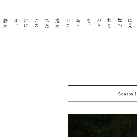
海
と
山
に
抱
か
れ
た
こ
の
地
に
は
、
静
か
に
脈
打
つ
暮
ら
し
が
あ
り
ます
、
Seaso