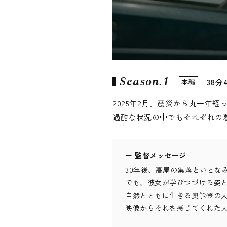
Season.1
38分
本編
2025年2月。震災から丸一年
過酷な状況の中でもそれぞれの
ー 監督メッセージ
30年後、高屋の集落といとな
でも、彼女が学びつづける姿
自然とともに生きる奥能登の
映像からそれを感じてくれた