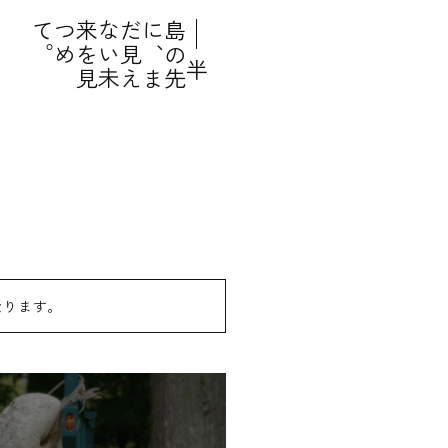
。
だ
な
来
つ
て
、
島
に
半
の
先
ま
見
え
い
未
を
見
め
になります。