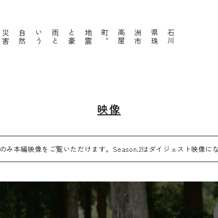
地
震
と
豪
雨
と
い
う
自
然
災
害
に
見
舞
わ
れ
な
が
ら
も
。
石
川
県
珠
洲
市
高
屋
町
映像
n.1のみ本編映像をご覧いただけます。
Season.2はダイジェスト映像