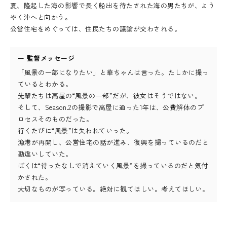
夏、隆起した海の影響で長く船出を待たされた海の男たちが、よう
やく沖へと向かう。
公営住宅をめぐっては、住民たちの議論が交わされる。
ー 監督メッセージ
「風景の一部になりたい」と華ちゃんは言った。たしかに撮っ
ているとわかる。
先輩たちは高屋の“風景の一部”だが、彼女はそうではない。
そして、Season.2の撮影で高屋に通った1年は、公費解体のプ
ロセスそのものだった。
行くたびに“風景”は失われていった。
漁港が再開し、公営住宅の話が進み、復興を撮っているのだと
勘違いしていた。
ぼくは“待ったなしで消えていく風景”を撮っているのだと気付
かされた。
大切なものが写っている。絶対に観てほしい。考えてほしい。