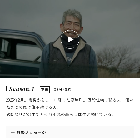
Season.1
本編
38分49秒
2025年2月。震災から丸一年経った高屋町。仮設住宅に移る人、傾い
たままの家に住み続ける人。
過酷な状況の中でもそれぞれの暮らしは生き続けている。
ー 監督メッセージ