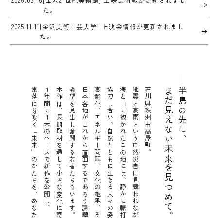
2026.03.16
[金沢21世紀美術館] 上映会情報が更新されまし
た。
2025.11.11
[金沢美術工芸大学] 上映会情報が更新されまし
た。
集落に芽吹く「未来」のかたちを、あなたと共に見つめます。
１年間に１本のペースで新作を公開し、
本作は、長期取材を通して小さな変化に寄り添い続けるドキュメンタリー。
希望を見出し奮闘する若者たちもいます。
日本各地がこれから直面するであろう課題の中にも、
高齢化、エネルギー問題、文化の継承、そして災害のリスク——
協力し合い、自然とともに生きる人々の姿。
海と山に抱かれたこの地には、静かに脈打つ暮らしがあります。
地震と豪雨という自然災害に見舞われながらも、
石川県珠洲市高屋町。
まだ見えない未来を見つめて。
半島の先に、